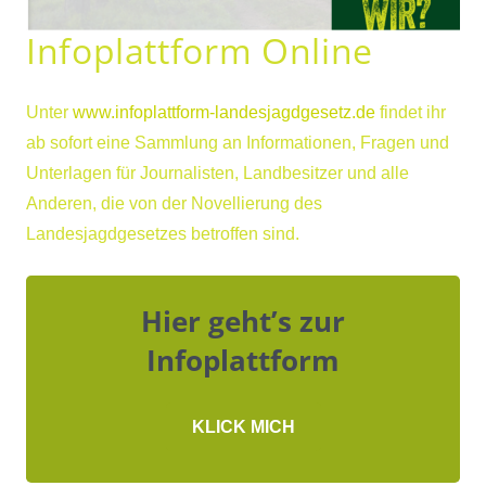
Infoplattform Online
Unter
www.infoplattform-landesjagdgesetz.de
findet ihr
ab sofort eine Sammlung an Informationen, Fragen und
Unterlagen für Journalisten, Landbesitzer und alle
Anderen, die von der Novellierung des
Landesjagdgesetzes betroffen sind.
Hier geht’s zur
Infoplattform
KLICK MICH