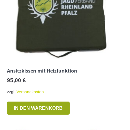
Ansitzkissen mit Heizfunktion
95,00
€
zzgl.
Versandkosten
C
IN DEN WARENKORB