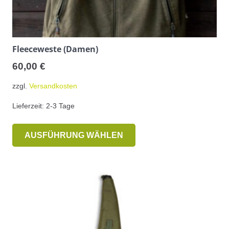
Fleeceweste (Damen)
60,00
€
zzgl.
Versandkosten
Lieferzeit:
2-3 Tage
Dieses
AUSFÜHRUNG WÄHLEN
Produkt
weist
mehrere
Varianten
auf.
Die
Optionen