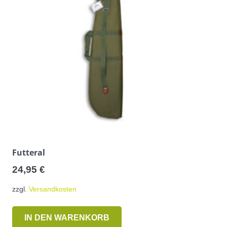
können
auf
der
Produktseite
gewählt
werden
Futteral
24,95
€
zzgl.
Versandkosten
IN DEN WARENKORB