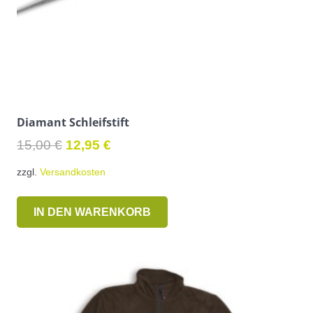
Diamant Schleifstift
Ursprünglicher
Aktueller
15,00
€
12,95
€
Preis
Preis
zzgl.
Versandkosten
war:
ist:
15,00 €
12,95 €.
IN DEN WARENKORB