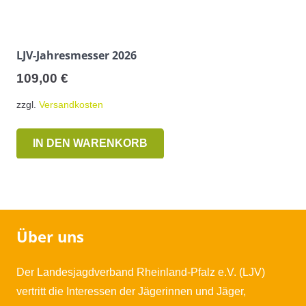
LJV-Jahresmesser 2026
109,00
€
zzgl.
Versandkosten
IN DEN WARENKORB
Über uns
Der Landesjagdverband Rheinland-Pfalz e.V. (LJV)
vertritt die Interessen der Jägerinnen und Jäger,