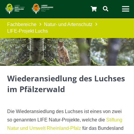
Fachbereiche
Natur- und Artenschutz
LIFE-Projekt Luchs
C
Wiederansiedlung des Luchses
im Pfälzerwald
Die Wiederansiedlung des Luchses ist eines von zwei
so genannten LIFE Natur-Projekte, welche die
Stiftung
Natur und Umwelt Rheinland-Pfalz
für das Bundesland