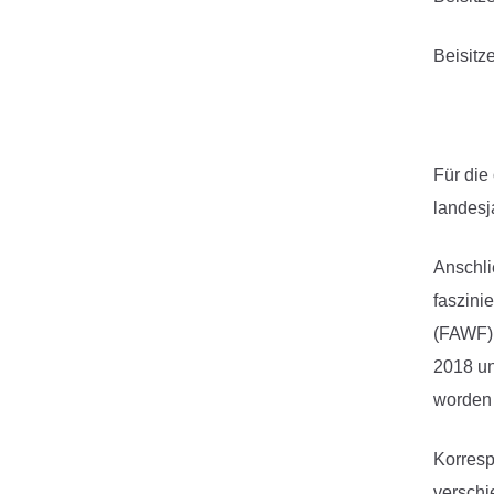
Beisit
Für die
landesj
Anschli
faszini
(FAWF) 
2018 un
worden 
Korresp
verschi