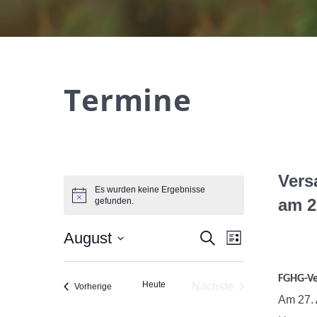
Termine
Vers
Es wurden keine Ergebnisse
am 2
gefunden.
Veranstalt
Veransta
August
Suche
Liste
Datum
Ansichte
Suche
FGHG-Ve
wählen.
Heute
Nächste
Veranstaltungen
Vorherige
Navigati
und
Am 27. 
Veranstaltungen