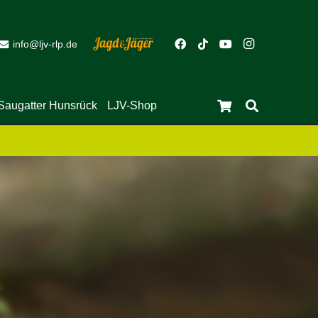
info@ljv-rlp.de
Saugatter Hunsrück
LJV-Shop
Es befinden sich keine Produkte im Warenkorb.
Close