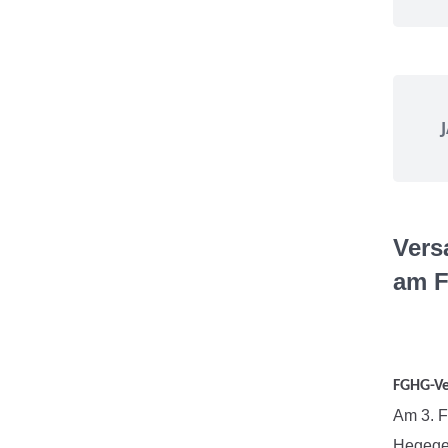
Vers
am F
FGHG-Ve
Am 3. F
Hegegem