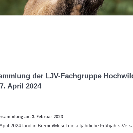
ammlung der LJV-Fachgruppe Hochwil
7. April 2024
ungen
ltung
n-
rsammlung am 3. Februar 2023
on
April 2024 fand in Bremm/Mosel die alljährliche Frühjahrs-Ve