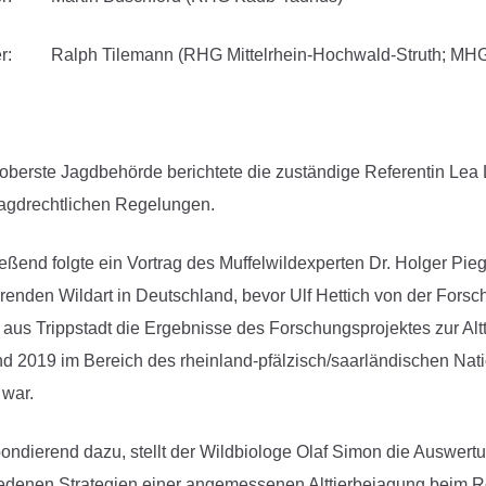
zer: Ralph Tilemann (RHG Mittelrhein-Hochwald-Struth; MH
 oberste Jagdbehörde berichtete die zuständige Referentin Lea
agdrechtlichen Regelungen.
eßend folgte ein Vortrag des Muffelwildexperten Dr. Holger Pie
erenden Wildart in Deutschland, bevor Ulf Hettich von der Forsc
aus Trippstadt die Ergebnisse des Forschungsprojektes zur Altt
d 2019 im Bereich des rheinland-pfälzisch/saarländischen Na
war.
ondierend dazu, stellt der Wildbiologe Olaf Simon die Auswer
edenen Strategien einer angemessenen Alttierbejagung beim Ro