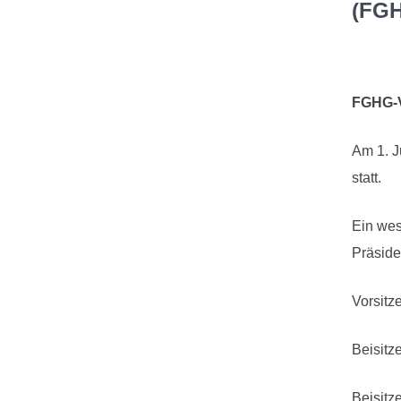
(FGH
FGHG-V
Am 1. J
statt.
Ein wes
Präside
Vorsit
Beisitz
Beisit