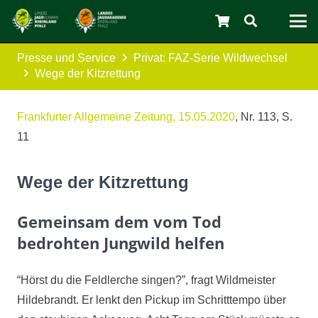
Presse und Service
Privat: FAZ-Serie Wildwechsel
Wege der Kitzrettung
Frankfurter Allgemeine Zeitung, 15.05.2020
, Nr. 113, S.
11
Wege der Kitzrettung
C
Gemeinsam dem vom Tod
bedrohten Jungwild helfen
“Hörst du die Feldlerche singen?”, fragt Wildmeister
Hildebrandt. Er lenkt den Pickup im Schritttempo über