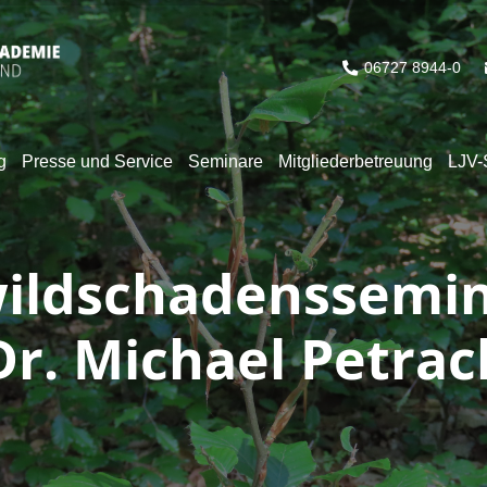
06727 8944-0
g
Presse und Service
Seminare
Mitgliederbetreuung
LJV-
ildschadenssemin
Dr. Michael Petrac