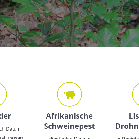
der
Afrikanische
Li
Schweinepest
Drohn
ch Datum,
taltungsart