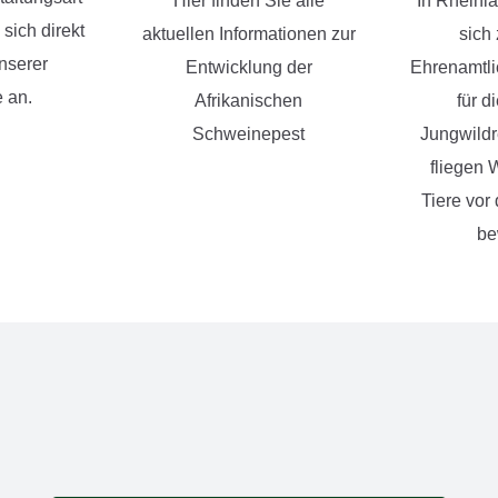
Hier finden Sie alle
In Rheinl
sich direkt
aktuellen Informationen zur
sich
nserer
Entwicklung der
Ehrenamtli
 an.
Afrikanischen
für d
Schweinepest
Jungwildr
fliegen 
Tiere vor
be