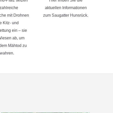
and-Pfalz setzen
Hier finden Sie die
 zahlreiche
aktuellen Informationen
che mit Drohnen
zum Saugatter Hunsrück.
ie Kitz- und
ettung ein – sie
Wiesen ab, um
 dem Mähtod zu
wahren.