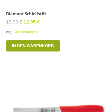
Diamant Schleifstift
Ursprünglicher
Aktueller
15,00
€
12,95
€
Preis
Preis
zzgl.
Versandkosten
war:
ist:
15,00 €
12,95 €.
IN DEN WARENKORB