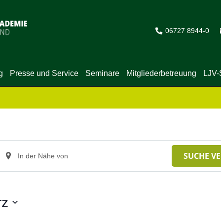
06727 8944-0
g
Presse und Service
Seminare
Mitgliederbetreuung
LJV-
Standort
SUCHE V
eingeben.
Suche
nach
rz
Veranstaltungen.