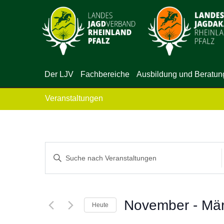
Der LJV
Fachbereiche
Ausbildung und Beratun
Veranstaltungen
Veranstaltungen
Bitte
Suche
Schlüsselwort
eingeben.
und
Suche
November
 - 
Mä
Heute
Ansichten,
nach
Datum