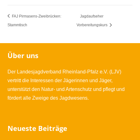
FAJ Pirmasens-Zweibrücken:
Jagdaufseher
Stammtisch
Vorbereitungskurs
Über uns
Der Landesjagdverband Rheinland-Pfalz e.V. (LJV)
vertritt die Interessen der Jägerinnen und Jäger,
unterstützt den Natur- und Artenschutz und pflegt und
fördert alle Zweige des Jagdwesens.
Neueste Beiträge