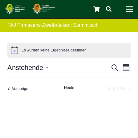
FAJ Pirmasens-Zweibrücken: Stammtisch
C
Es wurden keine Ergebnisse gefunden.
Verans
Ver
Anstehende
Suche
Zusam
Ans
Datum
Suche
auswählen.
Nav
und
Heute
Nächste
Veranstaltungen
Vorherige
Veransta
Ansicht
Navigat