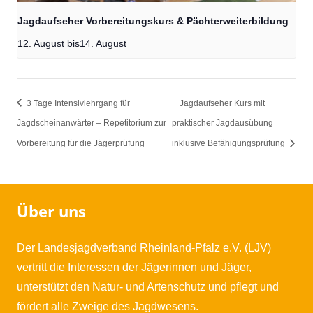
Jagdaufseher Vorbereitungskurs & Pächterweiterbildung
12. August
bis
14. August
3 Tage Intensivlehrgang für
Jagdaufseher Kurs mit
Jagdscheinanwärter – Repetitorium zur
praktischer Jagdausübung
Vorbereitung für die Jägerprüfung
inklusive Befähigungsprüfung
Über uns
Der Landesjagdverband Rheinland-Pfalz e.V. (LJV)
vertritt die Interessen der Jägerinnen und Jäger,
unterstützt den Natur- und Artenschutz und pflegt und
fördert alle Zweige des Jagdwesens.