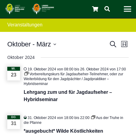
Veranstaltungen
Verans
Ver
Oktober
 - 
März
Suche
Liste
Ans
Datum
Suche
Oktober 2024
wählen.
Nav
und
MI.
19. Oktober 2024 von 08:00
bis
26. Oktober 2024 von 17:00
Vorbereitungskurs für Jagdaufseher-Teilnehmer, oder zur
23
Ansicht
Weiterbildung für den Jagdpächter / Jagdpraktiker –
Hybridseminar
C
Navigat
Lehrgang zum und für Jagdaufseher –
Hybridseminar
DO.
31. Oktober 2024 von 18:00
bis
22:00
Aus der Truhe in
die Pfanne
31
*ausgebucht* Wilde Köstlichkeiten