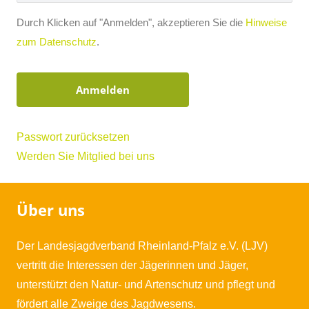
Durch Klicken auf "Anmelden", akzeptieren Sie die
Hinweise
zum Datenschutz
.
Passwort zurücksetzen
Werden Sie Mitglied bei uns
Über uns
Der Landesjagdverband Rheinland-Pfalz e.V. (LJV)
vertritt die Interessen der Jägerinnen und Jäger,
unterstützt den Natur- und Artenschutz und pflegt und
fördert alle Zweige des Jagdwesens.