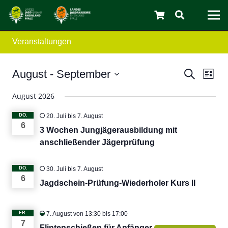
Veranstaltungen
Verans
Ver
August
 - 
September
Suche
Liste
Ans
Datum
Suche
August 2026
wählen.
Nav
und
DO.
20. Juli
bis
7. August
6
Ansicht
3 Wochen Jungjägerausbildung mit
anschließender Jägerprüfung
Navigat
C
DO.
30. Juli
bis
7. August
6
Jagdschein-Prüfung-Wiederholer Kurs II
FR.
7. August von 13:30
bis
17:00
7
Flintenschießen für Anfänger