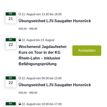
FR.
21. August von 13:30
bis
18:00
21
Übungseinheit LJV-Saugatter Hunsrück
€40,00 – €80,00
SA.
22. August
bis
23. August
22
Wochenend Jagdaufseher
Anmelden
Kurs on Tour in der KG
Rhein-Lahn – inklusive
Befähigungsprüfung
SA.
22. August von 09:30
bis
15:00
22
Übungseinheit LJV-Saugatter Hunsrück
€40,00 – €80,00
SA.
22. August von 10:00
bis
17:00