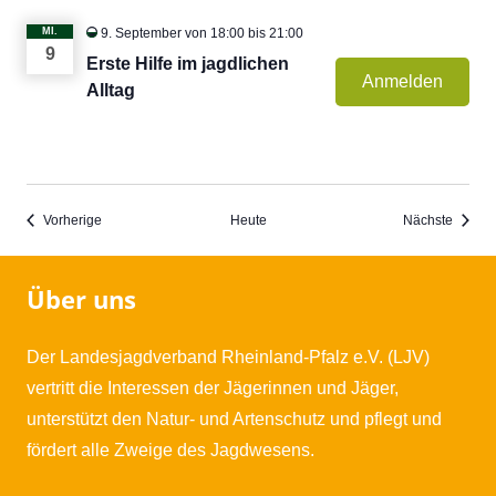
MI.
9. September von 18:00
bis
21:00
9
Erste Hilfe im jagdlichen
Anmelden
Alltag
Veranstaltungen
Verans
Vorherige
Heute
Nächste
Über uns
Der Landesjagdverband Rheinland-Pfalz e.V. (LJV)
vertritt die Interessen der Jägerinnen und Jäger,
unterstützt den Natur- und Artenschutz und pflegt und
fördert alle Zweige des Jagdwesens.