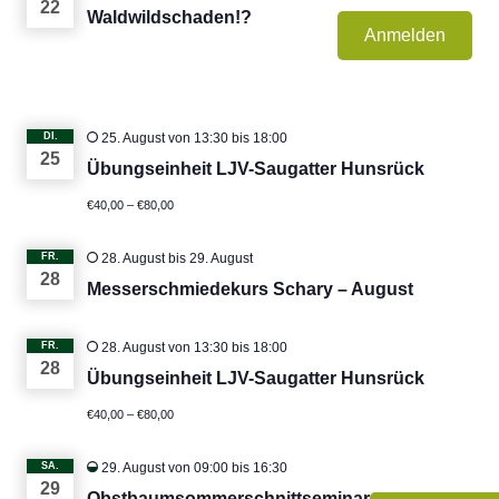
22
Waldwildschaden!?
Anmelden
DI.
25. August von 13:30
bis
18:00
25
Übungseinheit LJV-Saugatter Hunsrück
€40,00 – €80,00
FR.
28. August
bis
29. August
28
Messerschmiedekurs Schary – August
FR.
28. August von 13:30
bis
18:00
28
Übungseinheit LJV-Saugatter Hunsrück
€40,00 – €80,00
SA.
29. August von 09:00
bis
16:30
29
Obstbaumsommerschnittseminar