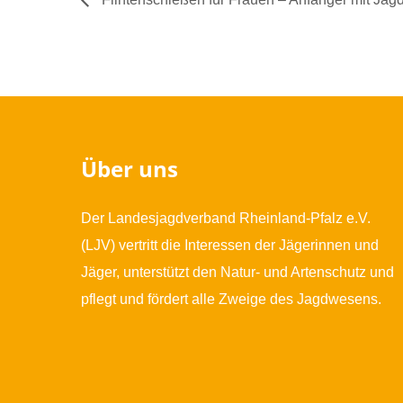
Über uns
Der Landesjagdverband Rheinland-Pfalz e.V.
(LJV) vertritt die Interessen der Jägerinnen und
Jäger, unterstützt den Natur- und Artenschutz und
pflegt und fördert alle Zweige des Jagdwesens.