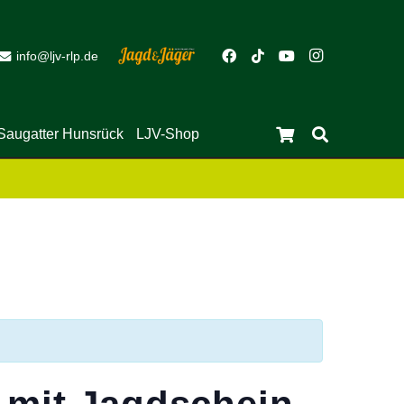
info@ljv-rlp.de
Saugatter Hunsrück
LJV-Shop
Es befinden sich keine Produkte im Warenkorb.
Close