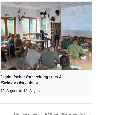
Jagdaufseher Vorbereitungskurs &
Pächterweiterbildung
12. August
bis
14. August
Übungseinheit LJV-Saugatter Hunsrück