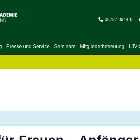
06727 8944-0
g
Presse und Service
Seminare
Mitgliederbetreuung
LJV-