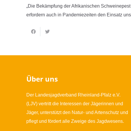
„Die Bekämpfung der Afrikanischen Schweinepest 
erfordern auch in Pandemiezeiten den Einsatz unse
Über uns
Der Landesjagdverband Rheinland-Pfalz e.V.
(LJV) vertritt die Interessen der Jägerinnen und
Jäger, unterstützt den Natur- und Artenschutz und
pflegt und fördert alle Zweige des Jagdwesens.