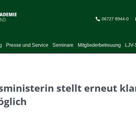
06727 8944-0
g
Presse und Service
Seminare
Mitgliederbetreuung
LJV-
ministerin stellt erneut kl
öglich