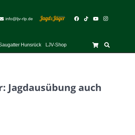
info@ljv-rlp.de
Close
Saugatter Hunsrück
LJV-Shop
Es befinden sich keine Produkte im Warenkorb.
ar: Jagdausübung auch