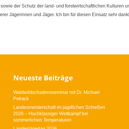
sowie der Schutz der land- und forstwirtschaftlichen Kulture
rer Jägerinnen und Jäger. Ich bin für diesen Einsatz sehr dankb
Neueste Beiträge
Waldwildschadensseminar mit Dr. Michael
Petrack
Landesmeisterschaft im jagdlichen Schießen
2026 – Hochklassiger Wettkampf bei
sommerlichen Temperaturen
Landesjägertag 2026