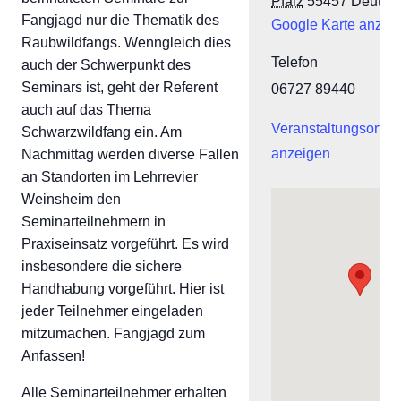
Pfalz
55457
Deutsc
Fangjagd nur die Thematik des
Google Karte anzei
Raubwildfangs. Wenngleich dies
Telefon
auch der Schwerpunkt des
Seminars ist, geht der Referent
06727 89440
auch auf das Thema
Veranstaltungsort-W
Schwarzwildfang ein. Am
anzeigen
Nachmittag werden diverse Fallen
an Standorten im Lehrrevier
Weinsheim den
Seminarteilnehmern in
Praxiseinsatz vorgeführt. Es wird
insbesondere die sichere
Handhabung vorgeführt. Hier ist
jeder Teilnehmer eingeladen
mitzumachen. Fangjagd zum
Anfassen!
Alle Seminarteilnehmer erhalten