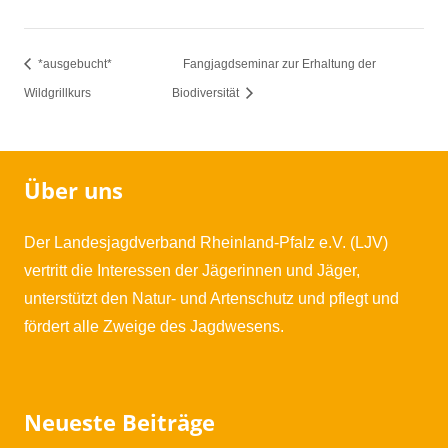
*ausgebucht*
Fangjagdseminar zur Erhaltung der
Wildgrillkurs
Biodiversität
Über uns
Der Landesjagdverband Rheinland-Pfalz e.V. (LJV)
vertritt die Interessen der Jägerinnen und Jäger,
unterstützt den Natur- und Artenschutz und pflegt und
fördert alle Zweige des Jagdwesens.
Neueste Beiträge