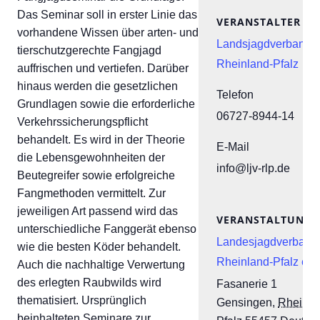
Das Seminar soll in erster Linie das
VERANSTALTER
vorhandene Wissen über arten- und
Landsjagdverband
tierschutzgerechte Fangjagd
Rheinland-Pfalz
auffrischen und vertiefen. Darüber
hinaus werden die gesetzlichen
Telefon
Grundlagen sowie die erforderliche
06727-8944-14
Verkehrssicherungspflicht
behandelt. Es wird in der Theorie
E-Mail
die Lebensgewohnheiten der
info@ljv-rlp.de
Beutegreifer sowie erfolgreiche
Fangmethoden vermittelt. Zur
jeweiligen Art passend wird das
VERANSTALTUNGS
unterschiedliche Fanggerät ebenso
Landesjagdverband
wie die besten Köder behandelt.
Rheinland-Pfalz e.V
Auch die nachhaltige Verwertung
des erlegten Raubwilds wird
Fasanerie 1
thematisiert. Ursprünglich
Gensingen
,
Rheinla
beinhalteten Seminare zur