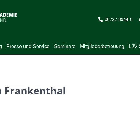
06727 8944-0
g
Presse und Service
Seminare
Mitgliederbetreuung
LJV-
n Frankenthal