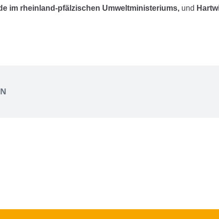
de im rheinland-pfälzischen Umweltministeriums,
und
Hartwi
EN