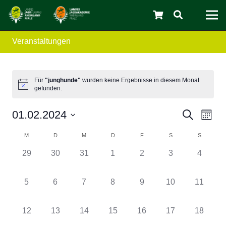
Veranstaltungen
C
Für
"junghunde"
wurden keine Ergebnisse in diesem Monat
gefunden.
Verans
Ver
01.02.2024
Suche
Monat
Ans
Datum
Suche
Kalender
M
D
M
D
F
S
S
wählen.
Nav
und
0
0
0
0
0
0
0
von
29
30
31
1
2
3
4
Veranstaltungen,
Veranstaltungen,
Veranstaltungen,
Veranstaltungen,
Veranstaltungen,
Veranstaltungen
Veranst
Ansicht
Veranstaltungen
0
0
0
0
0
0
0
5
6
7
8
9
10
11
Navigat
Veranstaltungen,
Veranstaltungen,
Veranstaltungen,
Veranstaltungen,
Veranstaltungen,
Veranstaltungen
Veransta
0
0
0
0
0
0
0
12
13
14
15
16
17
18
Veranstaltungen,
Veranstaltungen,
Veranstaltungen,
Veranstaltungen,
Veranstaltungen,
Veranstaltungen
Veransta