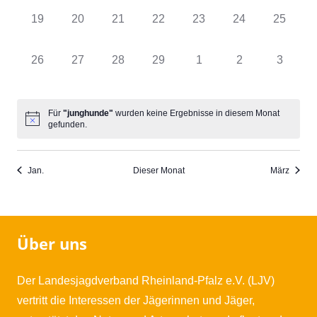
0
0
0
0
0
0
0
19
20
21
22
23
24
25
Veranstaltungen,
Veranstaltungen,
Veranstaltungen,
Veranstaltungen,
Veranstaltungen,
Veranstaltungen
Veransta
0
0
0
0
0
0
0
26
27
28
29
1
2
3
Veranstaltungen,
Veranstaltungen,
Veranstaltungen,
Veranstaltungen,
Veranstaltungen,
Veranstaltungen
Veranst
Für
"junghunde"
wurden keine Ergebnisse in diesem Monat
gefunden.
Jan.
Dieser Monat
März
Über uns
Der Landesjagdverband Rheinland-Pfalz e.V. (LJV)
vertritt die Interessen der Jägerinnen und Jäger,