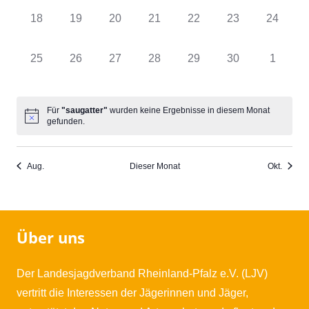
0
0
0
0
0
0
0
18
19
20
21
22
23
24
Veranstaltungen,
Veranstaltungen,
Veranstaltungen,
Veranstaltungen,
Veranstaltungen,
Veranstaltungen
Veransta
0
0
0
0
0
0
0
25
26
27
28
29
30
1
Veranstaltungen,
Veranstaltungen,
Veranstaltungen,
Veranstaltungen,
Veranstaltungen,
Veranstaltungen
Veranst
Für
"saugatter"
wurden keine Ergebnisse in diesem Monat
gefunden.
Aug.
Dieser Monat
Okt.
Über uns
Der Landesjagdverband Rheinland-Pfalz e.V. (LJV)
vertritt die Interessen der Jägerinnen und Jäger,