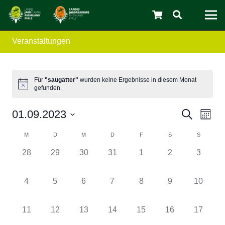
Veranstaltungen
C
Für
"saugatter"
wurden keine Ergebnisse in diesem Monat
gefunden.
Verans
Ver
01.09.2023
Suche
Monat
Ans
Datum
Suche
Kalender
M
D
M
D
F
S
S
wählen.
Nav
und
0
0
0
0
0
0
0
von
28
29
30
31
1
2
3
Veranstaltungen,
Veranstaltungen,
Veranstaltungen,
Veranstaltungen,
Veranstaltungen,
Veranstaltungen
Veranst
Ansicht
Veranstaltungen
0
0
0
0
0
0
0
4
5
6
7
8
9
10
Navigat
Veranstaltungen,
Veranstaltungen,
Veranstaltungen,
Veranstaltungen,
Veranstaltungen,
Veranstaltungen
Veransta
0
0
0
0
0
0
0
11
12
13
14
15
16
17
Veranstaltungen,
Veranstaltungen,
Veranstaltungen,
Veranstaltungen,
Veranstaltungen,
Veranstaltungen
Veransta