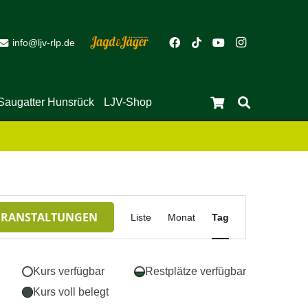
info@ljv-rlp.de
Close
Saugatter Hunsrück
LJV-Shop
Es befinden sich keine Produkte im Warenkorb.
Veranstaltung
ERANSTALTUNGEN
Liste
Monat
Tag
Ansichten-
Navigation
Kurs verfügbar
Restplätze verfügbar
Kurs voll belegt