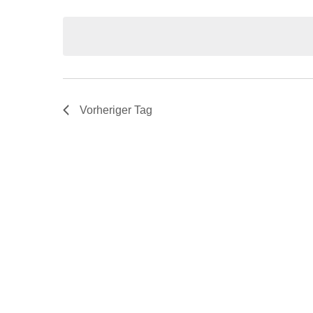
Veranstaltungen
Navigation
wählen.
Schlüsselwort.
Vorheriger Tag