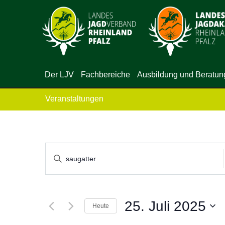
Der LJV
Fachbereiche
Ausbildung und Beratun
Veranstaltungen
Veranstaltungen
Bitte
Suche
Schlüsselwort
eingeben.
und
Suche
25. Juli 2025
Heute
Ansichten,
nach
Datum