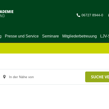
06727 8944-0
g
Presse und Service
Seminare
Mitgliederbetreuung
LJV-
Standort
SUCHE V
eingeben.
Suche
nach
Veranstaltungen.