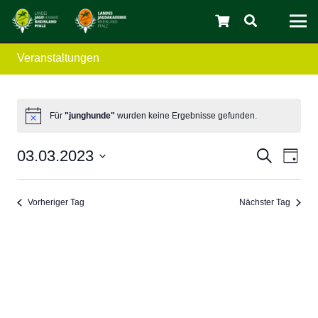
Veranstaltungen
C
Für
"junghunde"
wurden keine Ergebnisse gefunden.
Verans
Ver
03.03.2023
Suche
Tag
Ans
Datum
Suche
wählen.
Nav
und
Vorheriger Tag
Nächster Tag
Ansicht
Navigat