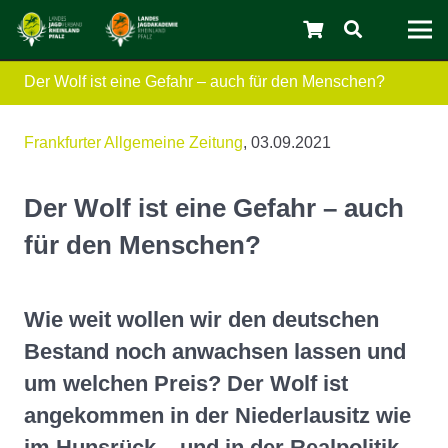
Der Wolf ist eine Gefahr – auch für den Menschen?
Frankfurter Allgemeine Zeitung
, 03.09.2021
Der Wolf ist eine Gefahr – auch
für den Menschen?
C
Wie weit wollen wir den deutschen
Bestand noch anwachsen lassen und
um welchen Preis? Der Wolf ist
angekommen in der Niederlausitz wie
im Hunsrück – und in der Realpolitik