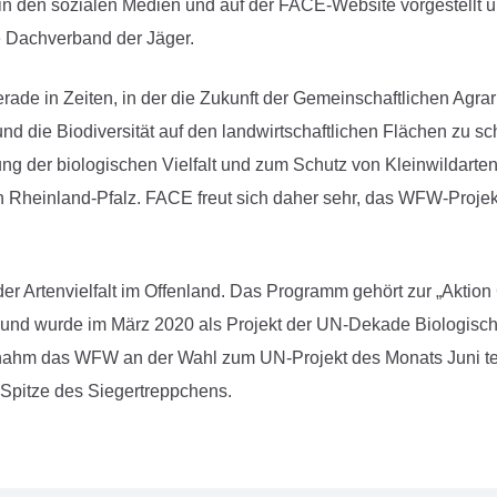
in den sozialen Medien und auf der FACE-Website vorgestellt u
 Dachverband der Jäger.
e in Zeiten, in der die Zukunft der Gemeinschaftlichen Agrarpo
nd die Biodiversität auf den landwirtschaftlichen Flächen zu s
ung der biologischen Vielfalt und zum Schutz von Kleinwildar
 Rheinland-Pfalz. FACE freut sich daher sehr, das WFW-Projek
er Artenvielfalt im Offenland. Das Programm gehört zur „Akti
e und wurde im März 2020 als Projekt der UN-Dekade Biologische 
 nahm das WFW an der Wahl zum UN-Projekt des Monats Juni te
 Spitze des Siegertreppchens.