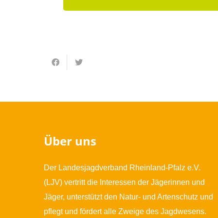
Über uns
Der Landesjagdverband Rheinland-Pfalz e.V.
(LJV) vertritt die Interessen der Jägerinnen und
Jäger, unterstützt den Natur- und Artenschutz und
pflegt und fördert alle Zweige des Jagdwesens.