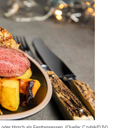
oder Hirsch als Festtagsessen. (Quelle: Czybik/DJV)