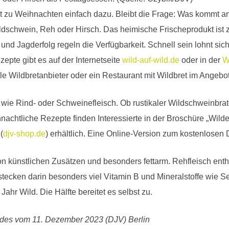
rt zu Weihnachten einfach dazu. Bleibt die Frage: Was kommt 
dschwein, Reh oder Hirsch. Das heimische Frischeprodukt ist zw
Jagderfolg regeln die Verfügbarkeit. Schnell sein lohnt sich 
epte gibt es auf der Internetseite
wild-auf-wild.de
oder in der
W
le Wildbretanbieter oder ein Restaurant mit Wildbret im Angeb
n wie Rind- oder Schweinefleisch. Ob rustikaler Wildschweinbra
chtliche Rezepte finden Interessierte in der Broschüre „Wilde
(
djv-shop.de
) erhältlich. Eine Online-Version zum kostenlose
on künstlichen Zusätzen und besonders fettarm. Rehfleisch enth
cken darin besonders viel Vitamin B und Mineralstoffe wie Se
ahr Wild. Die Hälfte bereitet es selbst zu.
des vom 11. Dezember 2023 (DJV) Berlin