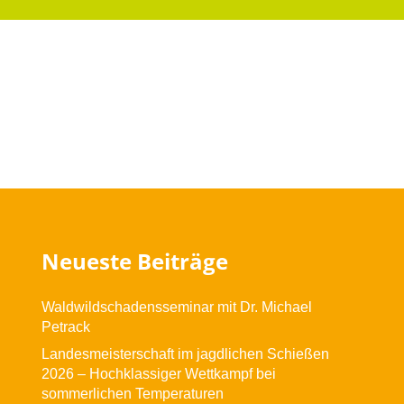
Neueste Beiträge
Waldwildschadensseminar mit Dr. Michael
Petrack
Landesmeisterschaft im jagdlichen Schießen
2026 – Hochklassiger Wettkampf bei
sommerlichen Temperaturen