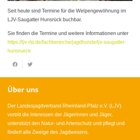
Seit heute sind Termine für die Welpengewöhnung im
LJV-Saugatter Hunsrück buchbar.
Sie finden die Termine und weitere Informationen unter
https://ljv-rlp.de/fachbereiche/jagdhunde/ljv-saugatter-
hunsrueck
Über uns
Der Landesjagdverband Rheinland-Pfalz e.V. (LJV)
vertritt die Interessen der Jägerinnen und Jäger,
unterstützt den Natur- und Artenschutz und pflegt und
fördert alle Zweige des Jagdwesens.