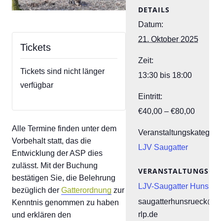
DETAILS
Datum:
21. Oktober 2025
Tickets
Zeit:
Tickets sind nicht länger
13:30 bis 18:00
verfügbar
Eintritt:
€40,00 – €80,00
Alle Termine finden unter dem
Veranstaltungskategori
Vorbehalt statt, das die
LJV Saugatter
Entwicklung der ASP dies
zulässt. Mit der Buchung
VERANSTALTUNGSOR
bestätigen Sie, die Belehrung
LJV-Saugatter Hunsrüc
bezüglich der
Gatterordnung
zur
saugatterhunsrueck@lj
Kenntnis genommen zu haben
rlp.de
und erklären den