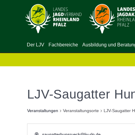
Der LJV
Fachbereiche
Ausbildung und Beratun
LJV-Saugatter Hu
Veranstaltungen
Veranstaltungsorte
LJV-Saugatter 
saugatterhunsrueck@ljv-rlp.de