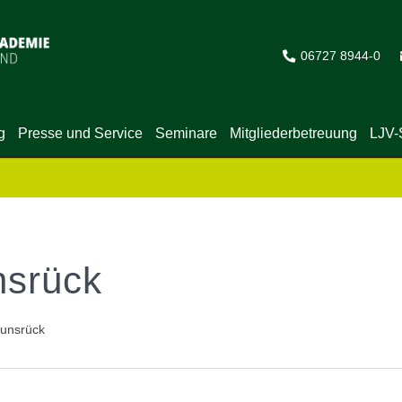
06727 8944-0
g
Presse und Service
Seminare
Mitgliederbetreuung
LJV-
nsrück
Hunsrück