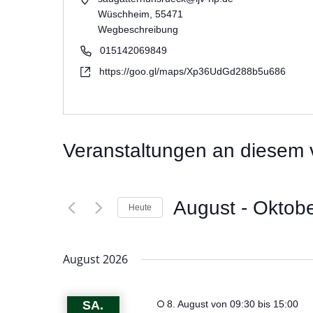
Wüschheim
,
55471
Wegbeschreibung
015142069849
https://goo.gl/maps/Xp36UdGd288b5u686
Veranstaltungen an diesem 
August
 - 
Oktob
Heute
Datum
wählen.
August 2026
SA.
8. August von 09:30
bis
15:00