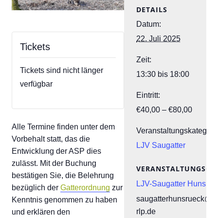
DETAILS
Datum:
22. Juli 2025
Tickets
Zeit:
Tickets sind nicht länger
13:30 bis 18:00
verfügbar
Eintritt:
€40,00 – €80,00
Alle Termine finden unter dem
Veranstaltungskategori
Vorbehalt statt, das die
LJV Saugatter
Entwicklung der ASP dies
zulässt. Mit der Buchung
VERANSTALTUNGSOR
bestätigen Sie, die Belehrung
LJV-Saugatter Hunsrüc
bezüglich der
Gatterordnung
zur
saugatterhunsrueck@lj
Kenntnis genommen zu haben
rlp.de
und erklären den