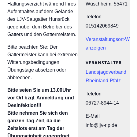
Wüschheim
,
55471
Haftungsverzicht während Ihres
Aufenthaltes auf dem Gelände
Telefon
des LJV-Saugatter Hunsrück
015142069849
gegenüber dem Betreiber des
Gatters und den Gattermeistern.
Veranstaltungsort-Webs
Bitte beachten Sie: Der
anzeigen
Gattermeister kann bei extremen
VERANSTALTER
Witterungsbedingungen
Übungstage absetzen oder
Landsjagdverband
abbrechen.
Rheinland-Pfalz
Bitte seien Sie um 13.00Uhr
Telefon
vor Ort bzgl. Anmeldung und
06727-8944-14
Desinfektion!!!
Bitte nehmen Sie sich den
E-Mail
ganzen Tag Zeit, da die
info@ljv-rlp.de
Zeitslots erst am Tag der
Übungseinheit zugeordnet