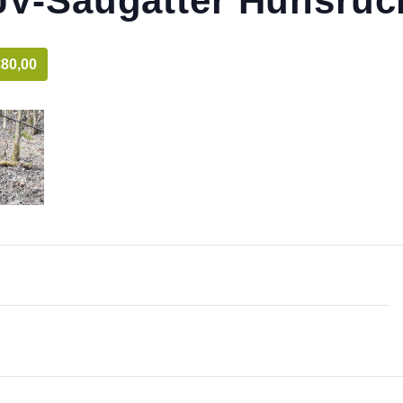
JV-Saugatter Hunsrüc
€80,00