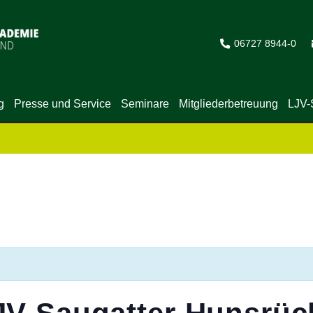
06727 8944-0
g
Presse und Service
Seminare
Mitgliederbetreuung
LJV-