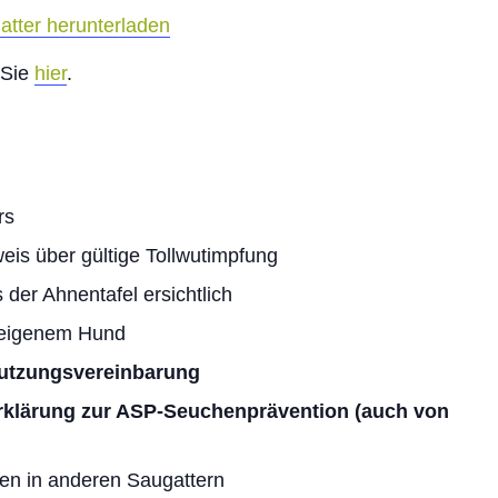
tter herunterladen
 Sie
hier
.
rs
is über gültige Tollwutimpfung
der Ahnentafel ersichtlich
hteigenem Hund
Nutzungsvereinbarung
rklärung zur ASP-Seuchenprävention (auch von
en in anderen Saugattern