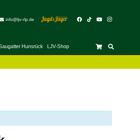
info@ljv-rlp.de
Saugatter Hunsrück
LJV-Shop
Es befinden sich keine Produkte im Warenkorb.
Close