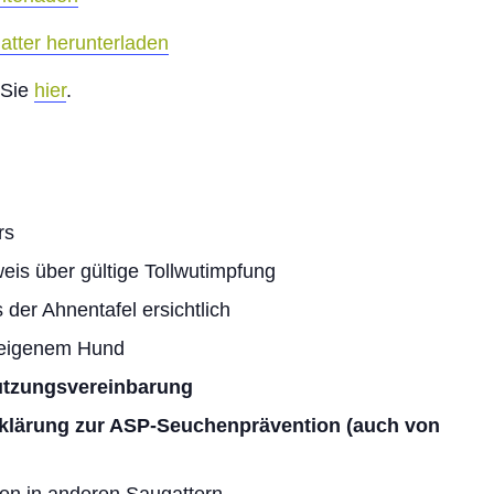
tter herunterladen
 Sie
hier
.
rs
is über gültige Tollwutimpfung
der Ahnentafel ersichtlich
hteigenem Hund
Nutzungsvereinbarung
rklärung zur ASP-Seuchenprävention (auch von
en in anderen Saugattern