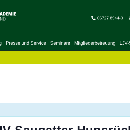
06727 8944-0
g
Presse und Service
Seminare
Mitgliederbetreuung
LJV-