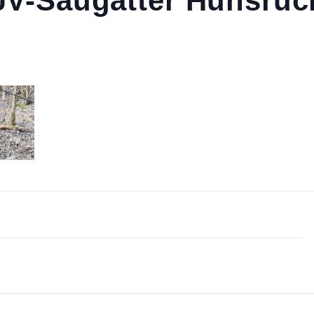
JV-Saugatter Hunsrüc