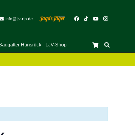
info@ljv-rlp.de
Saugatter Hunsrück
LJV-Shop
Es befinden sich keine Produkte im Warenkorb.
Close