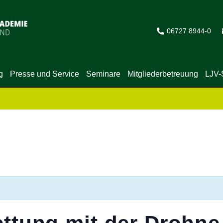
06727 8944-0
g
Presse und Service
Seminare
Mitgliederbetreuung
LJV-