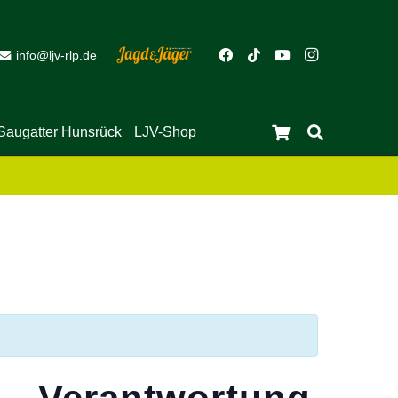
info@ljv-rlp.de
Saugatter Hunsrück
LJV-Shop
Es befinden sich keine Produkte im Warenkorb.
Close