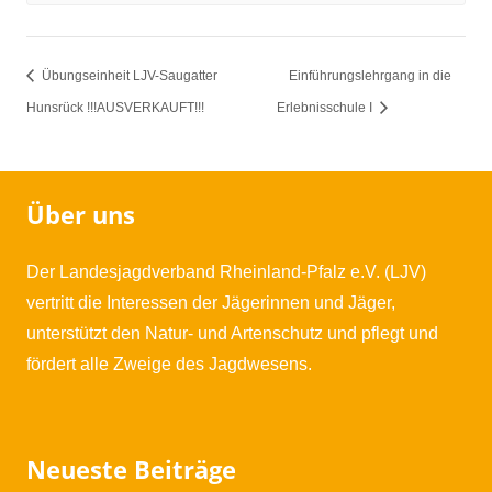
Übungseinheit LJV-Saugatter
Einführungslehrgang in die
Hunsrück !!!AUSVERKAUFT!!!
Erlebnisschule I
Über uns
Der Landesjagdverband Rheinland-Pfalz e.V. (LJV)
vertritt die Interessen der Jägerinnen und Jäger,
unterstützt den Natur- und Artenschutz und pflegt und
fördert alle Zweige des Jagdwesens.
Neueste Beiträge