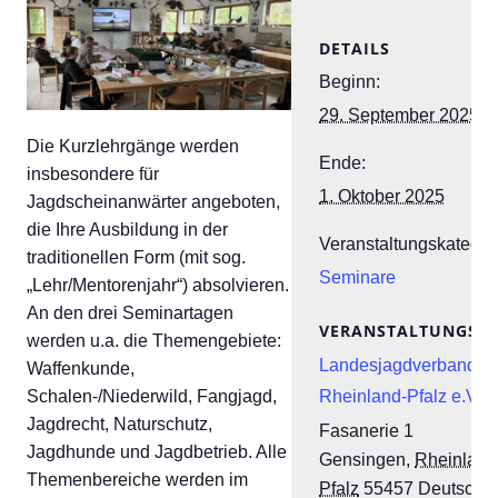
DETAILS
Beginn:
29. September 2025
Die Kurzlehrgänge werden
Ende:
insbesondere für
1. Oktober 2025
Jagdscheinanwärter angeboten,
die Ihre Ausbildung in der
Veranstaltungskategor
traditionellen Form (mit sog.
Seminare
„Lehr/Mentorenjahr“) absolvieren.
An den drei Seminartagen
VERANSTALTUNGSO
werden u.a. die Themengebiete:
Landesjagdverband
Waffenkunde,
Schalen-/Niederwild, Fangjagd,
Rheinland-Pfalz e.V.
Jagdrecht, Naturschutz,
Fasanerie 1
Jagdhunde und Jagdbetrieb. Alle
Gensingen
,
Rheinland
Themenbereiche werden im
Pfalz
55457
Deutschl