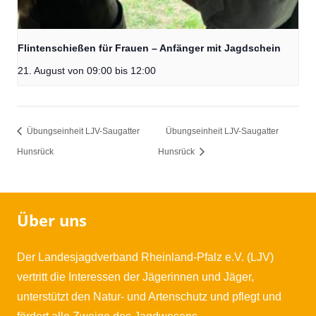
Flintenschießen für Frauen – Anfänger mit Jagdschein
21. August von 09:00
bis
12:00
Übungseinheit LJV-Saugatter
Übungseinheit LJV-Saugatter
Hunsrück
Hunsrück
Über uns
Der Landesjagdverband Rheinland-Pfalz e.V. (LJV)
vertritt die Interessen der Jägerinnen und Jäger,
unterstützt den Natur- und Artenschutz und pflegt und