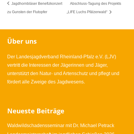
Jagdhornbläser Benefizkonzert
Abschluss-Tagung des Projekts
zu Gunsten der Flutopfer
„LIFE Luchs Pfälzerwald“
Über uns
Der Landesjagdverband Rheinland-Pfalz e.V. (LJV)
vertritt die Interessen der Jägerinnen und Jäger,
unterstützt den Natur- und Artenschutz und pflegt und
fördert alle Zweige des Jagdwesens.
Neueste Beiträge
Waldwildschadensseminar mit Dr. Michael Petrack