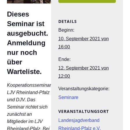
Dieses
DETAILS
Seminar ist
Beginn:
ausgebucht.
10. September 2021 von
Anmeldung
16:00
nur noch
Ende:
über
12. September 2021 von
Warteliste.
12:00
Kooperationsseminar
Veranstaltungskategorie:
LJV Rheinland-Pfalz
Seminare
und DJV. Das
Seminar richtet sich
VERANSTALTUNGSORT
zunächst an
Landesjagdverband
Mitglieder im LJV
Rheinland-Pfalz e.V.
Rheinland-Pfalz. Bei