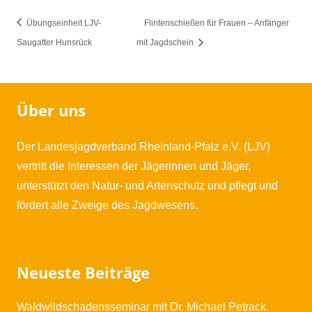
Übungseinheit LJV-
Flintenschießen für Frauen – Anfänger
Saugatter Hunsrück
mit Jagdschein
Über uns
Der Landesjagdverband Rheinland-Pfalz e.V. (LJV)
vertritt die Interessen der Jägerinnen und Jäger,
unterstützt den Natur- und Artenschutz und pflegt und
fördert alle Zweige des Jagdwesens.
Neueste Beiträge
Waldwildschadensseminar mit Dr. Michael Petrack