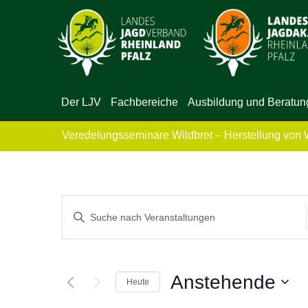
Der LJV
Fachbereiche
Ausbildung und Beratun
Veredelungsseminare Wildbret – Herstellung von 
Veranstaltungen
Bitte
Suche
Schlüsselwort
eingeben.
und
Suche
Anstehende
Heute
Ansichten,
nach
Datum