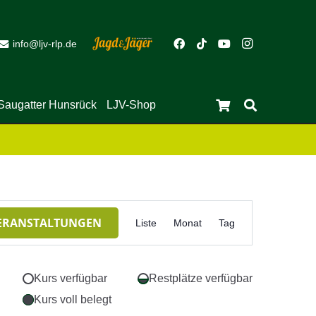
info@ljv-rlp.de
Close
Saugatter Hunsrück
LJV-Shop
Es befinden sich keine Produkte im Warenkorb.
Veranstaltung
ERANSTALTUNGEN
Liste
Monat
Tag
Ansichten-
Navigation
Kurs verfügbar
Restplätze verfügbar
Kurs voll belegt