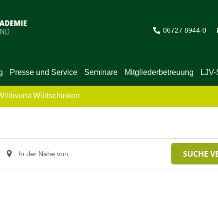
06727 8944-0
g
Presse und Service
Seminare
Mitgliederbetreuung
LJV-
Wildwurst Wildschinken
Standort
SUCHE V
eingeben.
Suche
nach
Veranstaltungen.