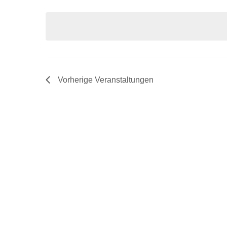
Veranstaltungen
Navigation
auswählen.
Schlüsselwort.
Vorherige
Veranstaltungen