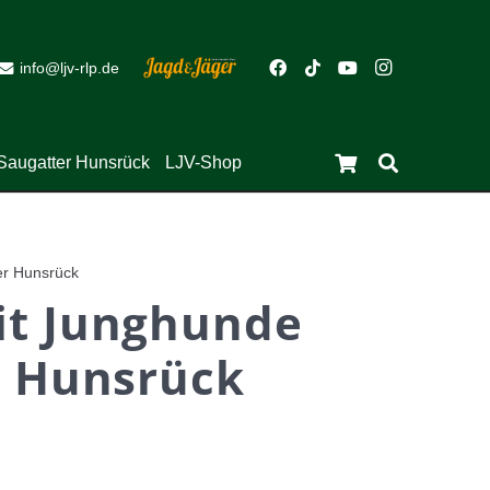
info@ljv-rlp.de
Close
Saugatter Hunsrück
LJV-Shop
Es befinden sich keine Produkte im Warenkorb.
er Hunsrück
it Junghunde
r Hunsrück