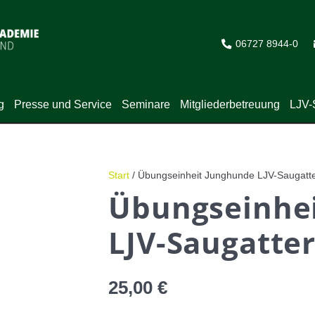
06727 8944-0
g
Presse und Service
Seminare
Mitgliederbetreuung
LJV-
Start
/ Übungseinheit Junghunde LJV-Saugatt
Übungseinhe
LJV-Saugatte
25,00
€