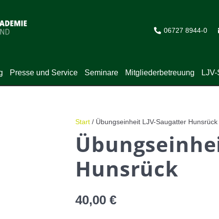
06727 8944-0
g
Presse und Service
Seminare
Mitgliederbetreuung
LJV-
Start
/ Übungseinheit LJV-Saugatter Hunsrück
Übungseinhei
Hunsrück
40,00
€