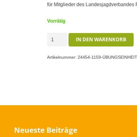
für Mitglieder des Landesjagdverbandes R
Vorrätig
Übungseinheit
IN DEN WARENKORB
LJV-
Saugatter
Artikelnummer:
24454-1159-ÜBUNGSEINHEI
Hunsrück
Menge
Neueste Beiträge