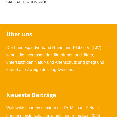
Hunsrück
SAUGATTER-HUNSRÜCK
Menge
Über uns
Der Landesjagdverband Rheinland-Pfalz e.V. (LJV)
vertritt die Interessen der Jägerinnen und Jäger,
unterstützt den Natur- und Artenschutz und pflegt und
fördert alle Zweige des Jagdwesens.
Neueste Beiträge
Waldwildschadensseminar mit Dr. Michael Petrack
Landesmeisterschaft im jagdlichen Schießen 2026 –