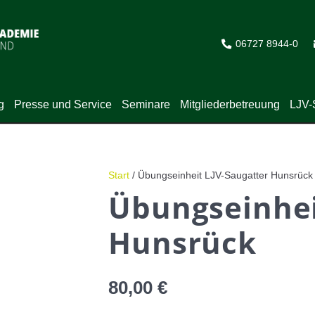
06727 8944-0
g
Presse und Service
Seminare
Mitgliederbetreuung
LJV-
Start
/ Übungseinheit LJV-Saugatter Hunsrück
Übungseinhei
Hunsrück
80,00
€