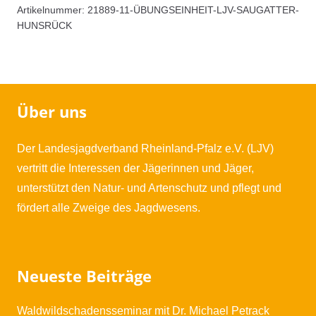
Artikelnummer:
21889-11-ÜBUNGSEINHEIT-LJV-SAUGATTER-
Saugatter
HUNSRÜCK
Hunsrück
Menge
Über uns
Der Landesjagdverband Rheinland-Pfalz e.V. (LJV)
vertritt die Interessen der Jägerinnen und Jäger,
unterstützt den Natur- und Artenschutz und pflegt und
fördert alle Zweige des Jagdwesens.
Neueste Beiträge
Waldwildschadensseminar mit Dr. Michael Petrack