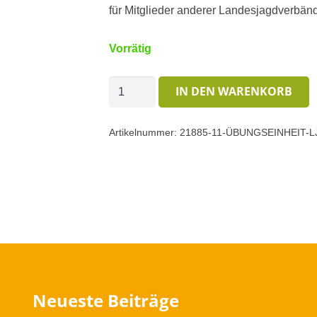
für Mitglieder anderer Landesjagdverbän
Vorrätig
Übungseinheit
IN DEN WARENKORB
LJV-
Saugatter
Artikelnummer:
21885-11-ÜBUNGSEINHEIT-
Hunsrück
Menge
Neueste Beiträge