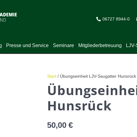
06727 8944-0
g
Presse und Service
Seminare
Mitgliederbetreuung
LJV-
Start
/ Übungseinheit LJV-Saugatter Hunsrück
Übungseinhei
Hunsrück
50,00
€