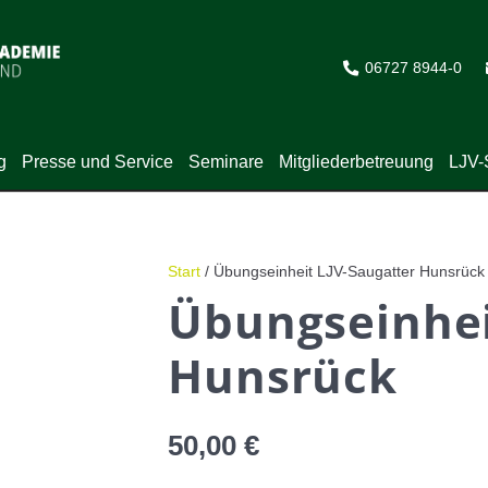
06727 8944-0
g
Presse und Service
Seminare
Mitgliederbetreuung
LJV-
Start
/ Übungseinheit LJV-Saugatter Hunsrück
Übungseinhei
Hunsrück
50,00
€