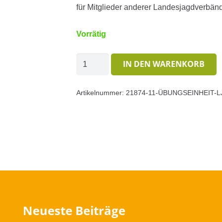
für Mitglieder anderer Landesjagdverbän
Vorrätig
Übungseinheit
IN DEN WARENKORB
LJV-
Saugatter
Artikelnummer:
21874-11-ÜBUNGSEINHEIT-
Hunsrück
Menge
Neueste Beiträge