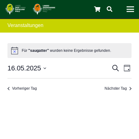
Veranstaltungen
C
Für
"saugatter"
wurden keine Ergebnisse gefunden.
Verans
Ver
16.05.2025
Suche
Tag
Ans
Datum
Suche
wählen.
Nav
und
Vorheriger Tag
Nächster Tag
Ansicht
Navigat