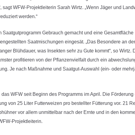
sagt WFW-Projektleiterin Sarah Wirtz. „Wenn Jäger und Land
reduziert werden.“
 Saatgutprogramm Gebrauch gemacht und eine Gesamtfläche in 
mengestellten Saatmischungen eingesät. „Das Besondere an 
t langer Blühdauer, was Insekten sehr zu Gute kommt“, so Wirtz
ster profitieren von der Pflanzenvielfalt durch ein abwechsl
erung. Je nach Maßnahme und Saatgut-Auswahl (ein- oder meh
e das WFW seit Beginn des Programms im April. Die Förderung
g von 25 Liter Futterweizen pro bestellter Fütterung vor. 21 R
hühner vor allem unmittelbar nach der Ernte und in den komm
WFW-Projektleiterin.