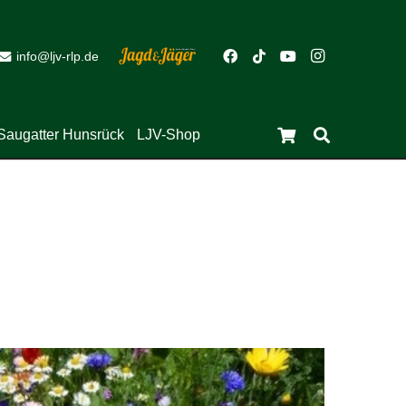
info@ljv-rlp.de
Saugatter Hunsrück
LJV-Shop
Es befinden sich keine Produkte im Warenkorb.
Close