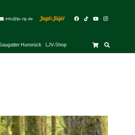
info@ljv-rlp.de
Saugatter Hunsrück
LJV-Shop
Es befinden sich keine Produkte im Warenkorb.
Close