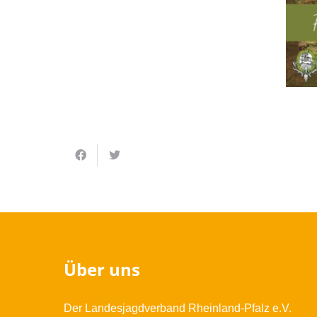
Über uns
Der Landesjagdverband Rheinland-Pfalz e.V.