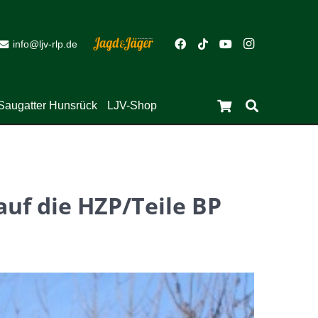
info@ljv-rlp.de
Saugatter Hunsrück
LJV-Shop
Es befinden sich keine Produkte im Warenkorb.
Close
auf die HZP/Teile BP