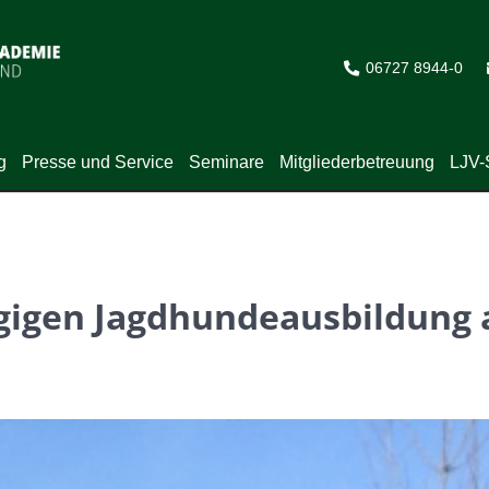
06727 8944-0
g
Presse und Service
Seminare
Mitgliederbetreuung
LJV-
ägigen Jagdhundeausbildung 