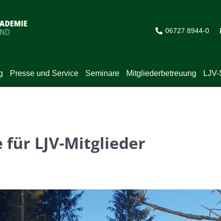
06727 8944-0
g
Presse und Service
Seminare
Mitgliederbetreuung
LJV-
 für LJV-Mitglieder