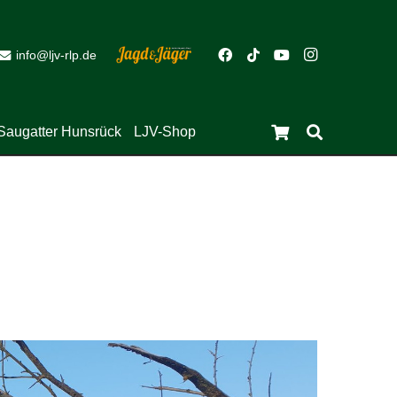
info@ljv-rlp.de
Saugatter Hunsrück
LJV-Shop
Close
Es befinden sich keine Produkte im Warenkorb.